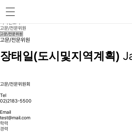
구성원 소개
대표변호사
변호사
외국변호사
고문/전문위원
고문/전문위원
J
장태일(도시및지역계획)
고문/전문위원회
Tel
02)2183-5500
Email
test@mail.com
학력
경력