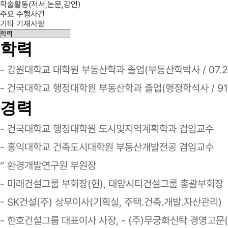
학술활동(저서,논문,강연)
주요 수행사건
기타 기재사항
학력
- 강원대학교 대학원 부동산학과 졸업(부동산학박사 / 07.2
- 건국대학교 행정대학원 부동산학과 졸업(행정학석사 / 91.
경력
- 건국대학교 행정대학원 도시및지역계획학과 겸임교수
- 홍익대학교 건축도시대학원 부동산개발전공 겸임교수
“ 환경개발연구원 부원장
- 미래건설그룹 부회장(현), 태양시티건설그룹 총괄부회장
- SK건설(주) 상무이사(기획실, 주택.건축.개발.자산관리)
- 한호건설그룹 대표이사 사장, - (주)무궁화신탁 경영고문(