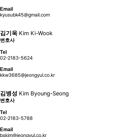
Email
kyusubk45@gmail.com
더 보기+
Kim Ki-Wook
김기욱
변호사
Tel
02-2183-5624
Email
kkw3685@jeongyul.co.kr
더 보기+
Kim Byoung-Seong
김병성
변호사
Tel
02-2183-5788
Email
bskim@jeongyul.co.kr