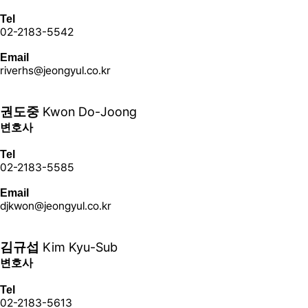
Tel
02-2183-5542
Email
riverhs@jeongyul.co.kr
더 보기+
Kwon Do-Joong
권도중
변호사
Tel
02-2183-5585
Email
djkwon@jeongyul.co.kr
더 보기+
Kim Kyu-Sub
김규섭
변호사
Tel
02-2183-5613