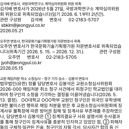
김석배 변호사, 국방과학연구소 계약심의위원회 위원 위촉
김석배 변호사가 2026년 5월 21일, 국방과학연구소 계약심의위원
회 위원으로 위촉되었습니다(임기 2026. 6. 1.부터 2년간).
관련 구성원 김석배 변호사 02-2183-5707
sbkim@jeongyul.co.kr
2026.05.21
오주연 변호사, 한국문화기술기획평가원 자문변호사 위촉
오주연 변호사가 한국문화기술기획평가원 자문변호사로 위촉되었습
니다(위촉기간 2026. 5. 15. ~ 2026. 12. 31.). 관련 구성원
오주연 변호사 02-2183-5705
jyoh@jeongyul.co.kr
2026.05.15
교원 해임처분 취소 소청심사 - 청구 기각 승소 - 김봉석 변호사
법무법인(유한) 정률 담당변호사 김봉석은 교원소청심사위원회
2026-000 해임처분 취소 청구 사건에서 피청구인 학교법인을 대리
하여 청구인의 소청을 기각하는 결정을 이끌어냈습니다(2026. 5.
13. 결정). OO대학교 OOO학부 교원인 청구인은 외국인 유학생에
대한 불미스런 행위로 해임 처분을 받은 후 교원소청심사위원회에 징
계사유 불특정에 따른 방어권 침해 및 징계사유 부존재를 주장하였으
나, 담당변호사 김봉석은 ① 징계의결요구 사유 설명서와 수사결과
를 통해 청구인이 징계사유를 충분히 인지하고 있었던 점, ② 피해자
들의 구체적·일관된 진술, 청구인의 자필 각서, 당사자간 합의 등 신