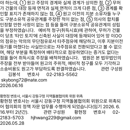
야 하는데, ① 원고 주장의 경계와 실제 경계가 상의한 점, ② 무허
가 건물의 대장 등재 면적과 실제 면적이 크게 다른 점, ③ 경계를 확
인할 표지가 존재하지 않는 점, ④ 원고 이전의 지분 소유자들 누구
도 구분소유적 공유관계를 주장한 적이 없는 점, ⑤ 의사의 합치를
인정할 만한 사정이 없는 점 등을 들여 구분소유적 공유관계의 성립
을 부정하였습니다. 예비적 청구(취득시효)에 관하여, 무허가 건물
이 당초 '타인 토지'에 신축된 사실이 대장에 등재되어 있어 망 이OO
의 점유는 악의의 무단점유로서 타주점유에 해당하고, 이후 지분이전
등기를 마쳤다는 사실만으로는 자주점유로 전환되었다고 볼 수 없으
며, 해당 부분을 특정하여 배타적으로 점유하였다는 증거도 없다는
점을 들어 취득시효 주장을 배척하였습니다. 법원은 본 법무법인의
주장을 전부 받아들여 원고의 주위적, 예비적 청구를 모두 기각하고
소송비용도 원고가 부담하도록 판결하였습니다. 관련 구성원
김봉석 변호사 02-2183-5562
skybong72@nate.com
2026.06.16
황현정 변호사, 서울시 강동구청 지역돌봄협의회 위원 위촉
황현정 변호사는 서울시 강동구청 지역돌봄협의회 위원으로 위촉되
어 협의회의 정책 자문 업무를 수행하게 되었습니다(임기 2026. 6.
16.부터 2년간). 관련 구성원 황현정 변호사 02-
2183-5703 hjhwang229@gmail.com
2026.05.28