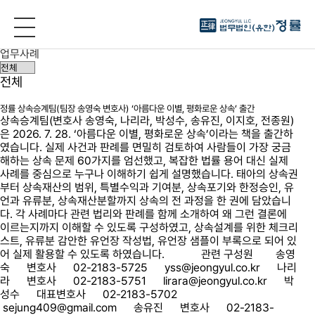
정률소식
전체
정률소식
업무사례
전체
정률 상속승계팀(팀장 송영숙 변호사) ‘아름다운 이별, 평화로운 상속’ 출간
상속승계팀(변호사 송영숙, 나리라, 박성수, 송유진, 이지호, 전종원)
은 2026. 7. 28. ‘아름다운 이별, 평화로운 상속’이라는 책을 출간하
였습니다. 실제 사건과 판례를 면밀히 검토하여 사람들이 가장 궁금
해하는 상속 문제 60가지를 엄선했고, 복잡한 법률 용어 대신 실제
사례를 중심으로 누구나 이해하기 쉽게 설명했습니다. 태아의 상속권
부터 상속재산의 범위, 특별수익과 기여분, 상속포기와 한정승인, 유
언과 유류분, 상속재산분할까지 상속의 전 과정을 한 권에 담았습니
다. 각 사례마다 관련 법리와 판례를 함께 소개하여 왜 그런 결론에
이르는지까지 이해할 수 있도록 구성하였고, 상속설계를 위한 체크리
스트, 유류분 감안한 유언장 작성법, 유언장 샘플이 부록으로 되어 있
어 실제 활용할 수 있도록 하였습니다. 관련 구성원 송영
숙 변호사 02-2183-5725 yss@jeongyul.co.kr 나리
라 변호사 02-2183-5751 lirara@jeongyul.co.kr 박
성수 대표변호사 02-2183-5702
sejung409@gmail.com 송유진 변호사 02-2183-