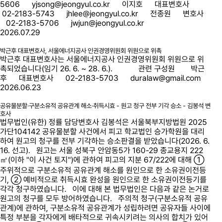
5606 yjsong@jeongyul.co.kr 이지호 대표변호사
02-2183-5743 jhlee@jeongyul.co.kr 전종원 변호사
02-2183-5706 jwjun@jeongyul.co.kr
2026.07.29
박근후 대표변호사, 서울에너지공사 인권경영위원회 위원으로 위촉
박근후 대표변호사는 서울에너지공사 인권경영위원회 위원으로 위
촉되었습니다(임기 26. 6. ~ 28. 6.). 관련 구성원 박근
후 대표변호사 02-2183-5703 duralaw@gmail.com
2026.06.23
공유물분할·구분소유적 공유관계 해소·취득시효 - 원고 청구 전부 기각 승소 - 김봉석 변
호사
법무법인(유한) 정률 담당변호사 김봉석은 서울북부지방법원 2025
가단104142 공유물분할 사건에서 피고 학교법인 승가학원을 대리
하여 원고의 청구를 전부 기각하는 승소판결을 받았습니다(2026. 6.
16. 선고). 원고는 서울 성북구 안암동5가 160-29 종교용지 222
㎡(이하 "이 사건 토지")에 관하여 피고의 지분 67/222에 대해 ①
주위적으로 구분소유적 공유관계 해소를 원인으로 한 소유권이전등
기, ② 예비적으로 취득시효 완성을 원인으로 한 소유권이전등기를
각각 청구하였습니다. 이에 대해 본 법무법인은 다음과 같은 논거로
원고의 청구를 모두 방어하였습니다. 주의적 청구(구분소유적 공유
관계)에 관하여, 구분소유적 공유관계가 성립하려면 공유자들 사이에
특정 부분을 각자에게 배타적으로 귀속시키려는 의사의 합치가 있어