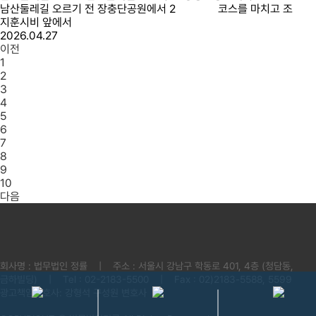
남산둘레길 오르기 전 장충단공원에서 2 코스를 마치고 조
지훈시비 앞에서
2026.04.27
이전
1
2
3
4
5
6
7
8
9
10
다음
회사명 : 법무법인 정률
|
주소 : 서울시 강남구 학동로 401, 4층 (청담동,
금하빌딩)
|
Tel : 02-2183-5500
|
Fax : 02)2183-5588, 5599
광고책임변호사: 강형석 구성원 변호사