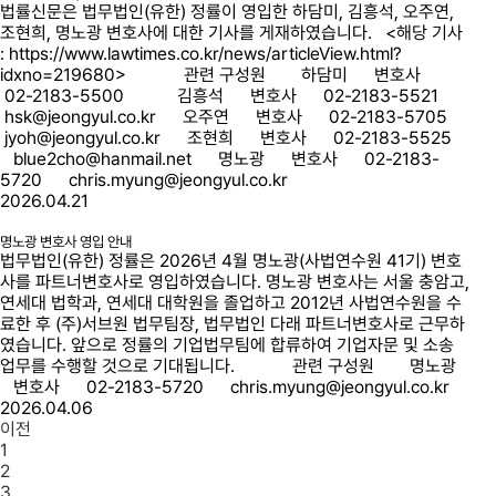
법률신문은 법무법인(유한) 정률이 영입한 하담미, 김흥석, 오주연,
조현희, 명노광 변호사에 대한 기사를 게재하였습니다. <해당 기사
: https://www.lawtimes.co.kr/news/articleView.html?
idxno=219680> 관련 구성원 하담미 변호사
02-2183-5500 김흥석 변호사 02-2183-5521
hsk@jeongyul.co.kr 오주연 변호사 02-2183-5705
jyoh@jeongyul.co.kr 조현희 변호사 02-2183-5525
blue2cho@hanmail.net 명노광 변호사 02-2183-
5720 chris.myung@jeongyul.co.kr
2026.04.21
명노광 변호사 영입 안내
법무법인(유한) 정률은 2026년 4월 명노광(사법연수원 41기) 변호
사를 파트너변호사로 영입하였습니다. 명노광 변호사는 서울 충암고,
연세대 법학과, 연세대 대학원을 졸업하고 2012년 사법연수원을 수
료한 후 (주)서브원 법무팀장, 법무법인 다래 파트너변호사로 근무하
였습니다. 앞으로 정률의 기업법무팀에 합류하여 기업자문 및 소송
업무를 수행할 것으로 기대됩니다. 관련 구성원 명노광
변호사 02-2183-5720 chris.myung@jeongyul.co.kr
2026.04.06
이전
1
2
3